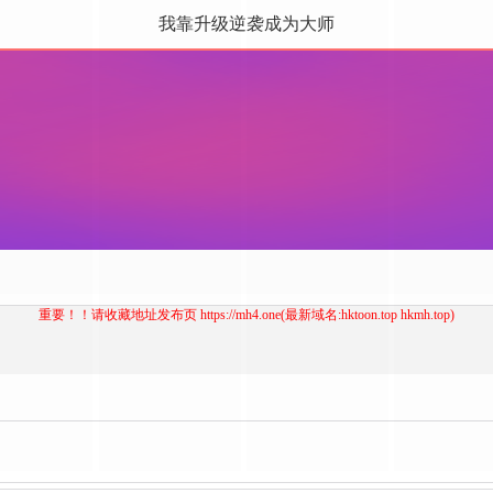
我靠升级逆袭成为大师
重要！！请收藏地址发布页 https://mh4.one(最新域名:hktoon.top hkmh.top)